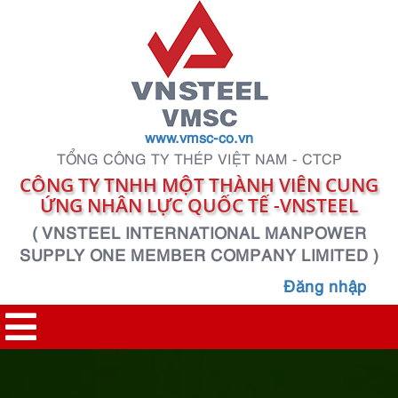
www.vmsc-co.vn
TỔNG CÔNG TY THÉP VIỆT NAM - CTCP
CÔNG TY TNHH MỘT THÀNH VIÊN CUNG
ỨNG NHÂN LỰC QUỐC TẾ -VNSTEEL
( VNSTEEL INTERNATIONAL MANPOWER
SUPPLY ONE MEMBER COMPANY LIMITED )
Đăng nhập