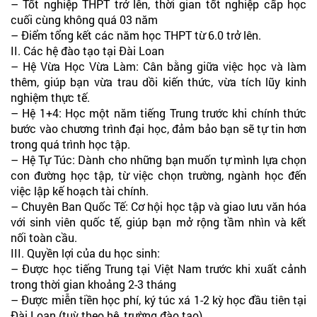
– Tốt nghiệp THPT trở lên, thời gian tốt nghiệp cấp học
cuối cùng không quá 03 năm
– Điểm tổng kết các năm học THPT từ 6.0 trở lên.
II. Các hệ đào tạo tại Đài Loan
– Hệ Vừa Học Vừa Làm: Cân bằng giữa việc học và làm
thêm, giúp bạn vừa trau dồi kiến thức, vừa tích lũy kinh
nghiệm thực tế.
– Hệ 1+4: Học một năm tiếng Trung trước khi chính thức
bước vào chương trình đại học, đảm bảo bạn sẽ tự tin hơn
trong quá trình học tập.
– Hệ Tự Túc: Dành cho những bạn muốn tự mình lựa chọn
con đường học tập, từ việc chọn trường, ngành học đến
việc lập kế hoạch tài chính.
– Chuyên Ban Quốc Tế: Cơ hội học tập và giao lưu văn hóa
với sinh viên quốc tế, giúp bạn mở rộng tầm nhìn và kết
nối toàn cầu.
III. Quyền lợi của du học sinh:
– Được học tiếng Trung tại Việt Nam trước khi xuất cảnh
trong thời gian khoảng 2-3 tháng
– Được miễn tiền học phí, ký túc xá 1-2 kỳ học đầu tiên tại
Đài Loan (tuỳ theo hệ, trường đào tạo).