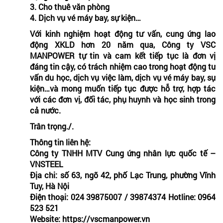
3. Cho thuê văn phòng
4. Dịch vụ vé máy bay, sự kiện…
Với kinh nghiệm hoạt động tư vấn, cung ứng lao
động XKLD hơn 20 năm qua, Công ty VSC
MANPOWER tự tin và cam kết tiếp tục là đơn vị
đáng tin cậy, có trách nhiệm cao trong hoạt động tư
vấn du học, dịch vụ việc làm, dịch vụ vé máy bay, sự
kiện…và mong muốn tiếp tục được hỗ trợ, hợp tác
với các đơn vị, đối tác, phụ huynh và học sinh trong
cả nước.
Trân trọng./.
Thông tin liên hệ:
Công ty TNHH MTV Cung ứng nhân lực quốc tế –
VNSTEEL
Địa chi: số 63, ngõ 42, phố Lạc Trung, phường Vĩnh
Tuy, Hà Nội
Điện thoại: 024 39875007 / 39874374 Hotline: 0964
523 521
Website: https://vscmanpower.vn