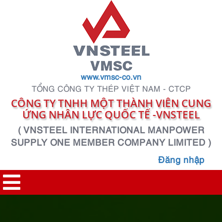
www.vmsc-co.vn
TỔNG CÔNG TY THÉP VIỆT NAM - CTCP
CÔNG TY TNHH MỘT THÀNH VIÊN CUNG
ỨNG NHÂN LỰC QUỐC TẾ -VNSTEEL
( VNSTEEL INTERNATIONAL MANPOWER
SUPPLY ONE MEMBER COMPANY LIMITED )
Đăng nhập