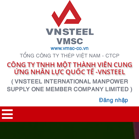
www.vmsc-co.vn
TỔNG CÔNG TY THÉP VIỆT NAM - CTCP
CÔNG TY TNHH MỘT THÀNH VIÊN CUNG
ỨNG NHÂN LỰC QUỐC TẾ -VNSTEEL
( VNSTEEL INTERNATIONAL MANPOWER
SUPPLY ONE MEMBER COMPANY LIMITED )
Đăng nhập