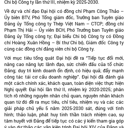
Chi bộ Công ty lần thứ III, nhiệm kỳ 2025-2030.
Về dự và chỉ đạo Đại hội có đồng chí Phạm Công Thảo –
Ủy biên BTV, Phó Tổng giám đốc, Trưởng ban Tuyên giáo
Đảng ủy Tổng công ty Thép Việt Nam – CTCP; đồng chí
Phạm Thị Hải – Ủy viên BCH, Phó Trưởng ban Tuyên giáo
Đảng ủy Tổng công ty; Đại biểu Chi bộ Công ty có Đồng
chí Hoàng Xuân Hồng – Bí thư Chi bộ, Giám đốc Công ty
cùng các đồng chí đảng viên chi bộ Công ty.
Với mục tiêu tổng quát Đại hội đề ra “Tiếp tục đổi mới,
nâng cao năng lực lãnh đạo, sức chiến đấu của tổ chức
Đảng; duy trì kinh doanh ổn định, có hiệu quả; đẩy mạnh
công tác tái cơ cấu doanh nghiệp”. Đại hội đã đánh giá
một cách chính xác, khách quan, toàn diện việc thực hiện
Nghị quyết Đại hội lần thứ II, nhiệm kỳ 2020-2025; phân
tích rõ những nguyên nhân chủ quan, nguyên nhân khách
quan từ đó đề ra mục tiêu, chỉ tiêu, nhiệm vụ và các các
giải pháp chủ yếu 5 năm 2025-2030 sát, đúng với tình
hình; thảo luận, phát huy tinh thần trách nhiệm cao, sự
tâm huyết với Đảng để tiếp tục có các ý kiến tham gia góp
ý vào dự thảo các văn kiện trình Đại hội XIV của Đảng và