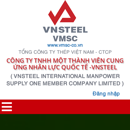
www.vmsc-co.vn
TỔNG CÔNG TY THÉP VIỆT NAM - CTCP
CÔNG TY TNHH MỘT THÀNH VIÊN CUNG
ỨNG NHÂN LỰC QUỐC TẾ -VNSTEEL
( VNSTEEL INTERNATIONAL MANPOWER
SUPPLY ONE MEMBER COMPANY LIMITED )
Đăng nhập