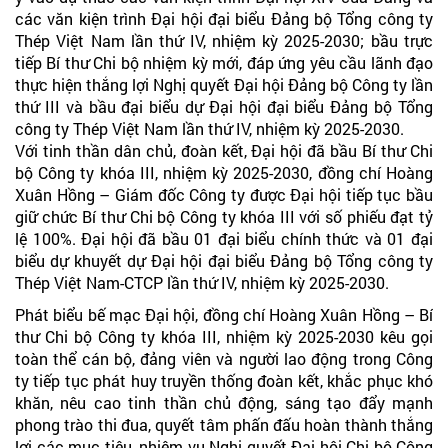
các văn kiện trình Đại hội đại biểu Đảng bộ Tổng công ty
Thép Việt Nam lần thứ IV, nhiệm kỳ 2025-2030; bầu trực
tiếp Bí thư Chi bộ nhiệm kỳ mới, đáp ứng yêu cầu lãnh đạo
thực hiện thắng lợi Nghị quyết Đại hội Đảng bộ Công ty lần
thứ III và bầu đại biểu dự Đại hội đại biểu Đảng bộ Tổng
công ty Thép Việt Nam lần thứ IV, nhiệm kỳ 2025-2030.
Với tinh thần dân chủ, đoàn kết, Đại hội đã bầu Bí thư Chi
bộ Công ty khóa III, nhiệm kỳ 2025-2030, đồng chí Hoàng
Xuân Hồng – Giám đốc Công ty được Đại hội tiếp tục bầu
giữ chức Bí thư Chi bộ Công ty khóa III với số phiếu đạt tỷ
lệ 100%. Đại hội đã bầu 01 đại biểu chính thức và 01 đại
biểu dự khuyết dự Đại hội đại biểu Đảng bộ Tổng công ty
Thép Việt Nam-CTCP lần thứ IV, nhiệm kỳ 2025-2030.
Phát biểu bế mạc Đại hội, đồng chí Hoàng Xuân Hồng – Bí
thư Chi bộ Công ty khóa III, nhiệm kỳ 2025-2030 kêu gọi
toàn thể cán bộ, đảng viên và người lao động trong Công
ty tiếp tục phát huy truyền thống đoàn kết, khắc phục khó
khăn, nêu cao tinh thần chủ động, sáng tạo đẩy mạnh
phong trào thi đua, quyết tâm phấn đấu hoàn thành thắng
lợi các mục tiêu, nhiệm vụ Nghị quyết Đại hội Chi bộ Công