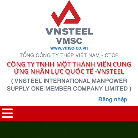
www.vmsc-co.vn
TỔNG CÔNG TY THÉP VIỆT NAM - CTCP
CÔNG TY TNHH MỘT THÀNH VIÊN CUNG
ỨNG NHÂN LỰC QUỐC TẾ -VNSTEEL
( VNSTEEL INTERNATIONAL MANPOWER
SUPPLY ONE MEMBER COMPANY LIMITED )
Đăng nhập