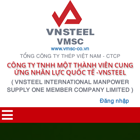
www.vmsc-co.vn
TỔNG CÔNG TY THÉP VIỆT NAM - CTCP
CÔNG TY TNHH MỘT THÀNH VIÊN CUNG
ỨNG NHÂN LỰC QUỐC TẾ -VNSTEEL
( VNSTEEL INTERNATIONAL MANPOWER
SUPPLY ONE MEMBER COMPANY LIMITED )
Đăng nhập