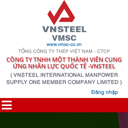
www.vmsc-co.vn
TỔNG CÔNG TY THÉP VIỆT NAM - CTCP
CÔNG TY TNHH MỘT THÀNH VIÊN CUNG
ỨNG NHÂN LỰC QUỐC TẾ -VNSTEEL
( VNSTEEL INTERNATIONAL MANPOWER
SUPPLY ONE MEMBER COMPANY LIMITED )
Đăng nhập