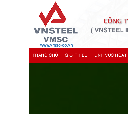
CÔNG T
( VNSTEEL
www.vmsc-co.vn
TRANG CHỦ
GIỚI THIỆU
LĨNH VỰC HOẠT