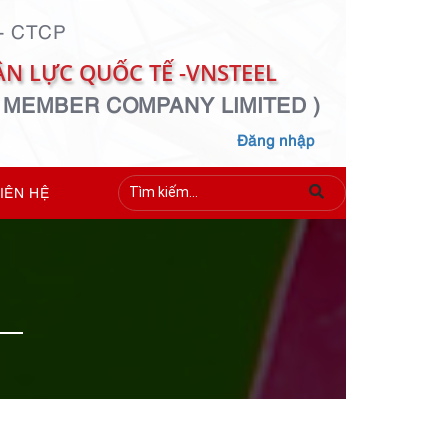
- CTCP
N LỰC QUỐC TẾ -VNSTEEL
 MEMBER COMPANY LIMITED )
Đăng nhập
LIÊN HỆ