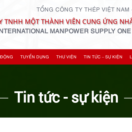
TỔNG CÔNG TY THÉP VIỆT NAM 
Y TNHH MỘT THÀNH VIÊN CUNG ỨNG NHÂ
 INTERNATIONAL MANPOWER SUPPLY ONE
 ĐỘNG
TUYỂN DỤNG
THƯ VIỆN
TIN TỨC – SỰ KIỆN
Tin tức - sự kiện